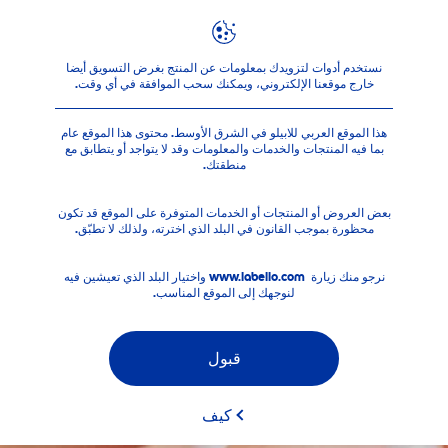
المنتجات
العناية والنكهات
المرشحات
نستخدم أدوات لتزويدك بمعلومات عن المنتج بغرض التسويق أيضا
خارج موقعنا الإلكتروني، ويمكنك سحب الموافقة في أي وقت
.
عوامل التصفية المحددة
هذا الموقع العربي للابيلو في الشرق الأوسط. محتوى هذا الموقع عام
بما فيه المنتجات والخدمات والمعلومات وقد لا يتواجد أو يتطابق مع
منطقتك.
بعض العروض أو المنتجات أو الخدمات المتوفرة على الموقع قد تكون
محظورة بموجب القانون في البلد الذي اخترته، ولذلك لا تطبّق.
نرجو منك زيارة www.labello.com واختيار البلد الذي تعيشين فيه
لنوجهك إلى الموقع المناسب.
قبول
كيف