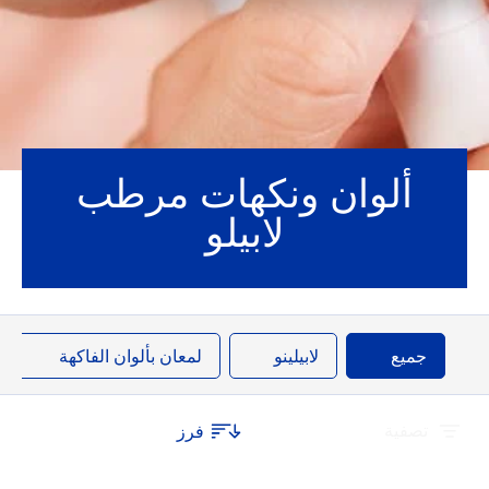
ألوان ونكهات مرطب
لابيلو
جميع
لابيلينو
لمعان بألوان الفاكهة
تصفية
فرز