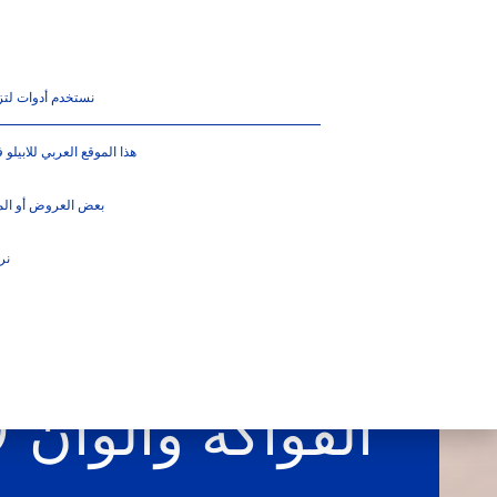
اختر المستحضر الذي يناسبك من ل
المنتجات
العناية والنكهات
لمعان الفواكه
نستخدم أدوات لتز
هذا الموقع العربي للابيل
بعض العروض أو المن
نرجو منك ز
مرطب لابيلو - 
الفواكه وألوان ل